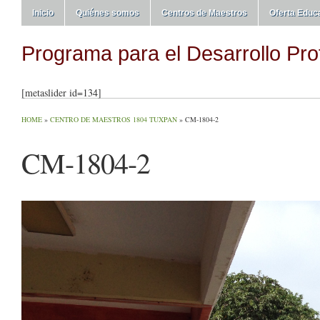
Inicio
Quiénes somos
Centros de Maestros
Oferta Educ
Programa para el Desarrollo Pro
[metaslider id=134]
HOME
»
CENTRO DE MAESTROS 1804 TUXPAN
»
CM-1804-2
CM-1804-2